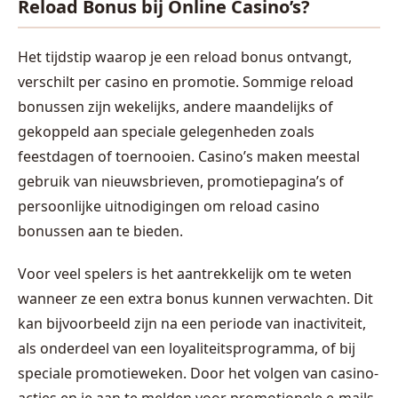
Reload Bonus bij Online Casino’s?
Het tijdstip waarop je een reload bonus ontvangt,
verschilt per casino en promotie. Sommige reload
bonussen zijn wekelijks, andere maandelijks of
gekoppeld aan speciale gelegenheden zoals
feestdagen of toernooien. Casino’s maken meestal
gebruik van nieuwsbrieven, promotiepagina’s of
persoonlijke uitnodigingen om reload casino
bonussen aan te bieden.
Voor veel spelers is het aantrekkelijk om te weten
wanneer ze een extra bonus kunnen verwachten. Dit
kan bijvoorbeeld zijn na een periode van inactiviteit,
als onderdeel van een loyaliteitsprogramma, of bij
speciale promotieweken. Door het volgen van casino-