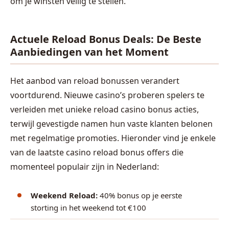
om je winsten veilig te stellen.
Actuele Reload Bonus Deals: De Beste
Aanbiedingen van het Moment
Het aanbod van reload bonussen verandert
voortdurend. Nieuwe casino’s proberen spelers te
verleiden met unieke reload casino bonus acties,
terwijl gevestigde namen hun vaste klanten belonen
met regelmatige promoties. Hieronder vind je enkele
van de laatste casino reload bonus offers die
momenteel populair zijn in Nederland:
Weekend Reload:
40% bonus op je eerste
storting in het weekend tot €100