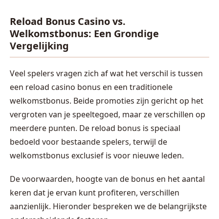
Reload Bonus Casino vs.
Welkomstbonus: Een Grondige
Vergelijking
Veel spelers vragen zich af wat het verschil is tussen
een reload casino bonus en een traditionele
welkomstbonus. Beide promoties zijn gericht op het
vergroten van je speeltegoed, maar ze verschillen op
meerdere punten. De reload bonus is speciaal
bedoeld voor bestaande spelers, terwijl de
welkomstbonus exclusief is voor nieuwe leden.
De voorwaarden, hoogte van de bonus en het aantal
keren dat je ervan kunt profiteren, verschillen
aanzienlijk. Hieronder bespreken we de belangrijkste