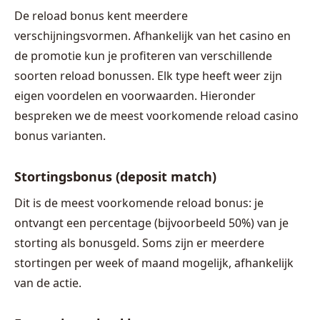
De reload bonus kent meerdere
verschijningsvormen. Afhankelijk van het casino en
de promotie kun je profiteren van verschillende
soorten reload bonussen. Elk type heeft weer zijn
eigen voordelen en voorwaarden. Hieronder
bespreken we de meest voorkomende reload casino
bonus varianten.
Stortingsbonus (deposit match)
Dit is de meest voorkomende reload bonus: je
ontvangt een percentage (bijvoorbeeld 50%) van je
storting als bonusgeld. Soms zijn er meerdere
stortingen per week of maand mogelijk, afhankelijk
van de actie.