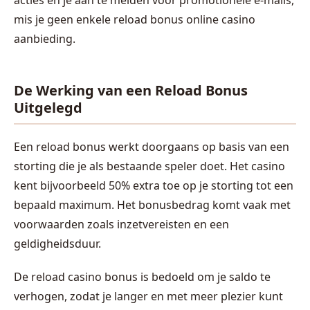
acties en je aan te melden voor promotionele e-mails,
mis je geen enkele reload bonus online casino
aanbieding.
De Werking van een Reload Bonus
Uitgelegd
Een reload bonus werkt doorgaans op basis van een
storting die je als bestaande speler doet. Het casino
kent bijvoorbeeld 50% extra toe op je storting tot een
bepaald maximum. Het bonusbedrag komt vaak met
voorwaarden zoals inzetvereisten en een
geldigheidsduur.
De reload casino bonus is bedoeld om je saldo te
verhogen, zodat je langer en met meer plezier kunt