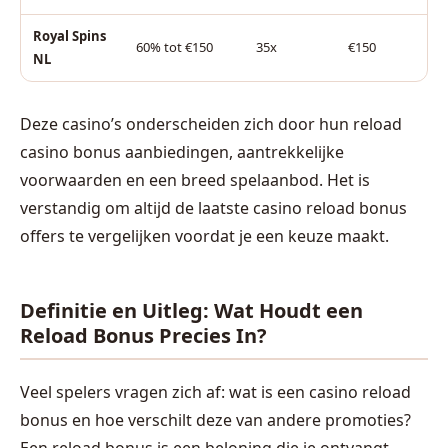
Royal Spins
60% tot €150
35x
€150
NL
Deze casino’s onderscheiden zich door hun reload
casino bonus aanbiedingen, aantrekkelijke
voorwaarden en een breed spelaanbod. Het is
verstandig om altijd de laatste casino reload bonus
offers te vergelijken voordat je een keuze maakt.
Definitie en Uitleg: Wat Houdt een
Reload Bonus Precies In?
Veel spelers vragen zich af: wat is een casino reload
bonus en hoe verschilt deze van andere promoties?