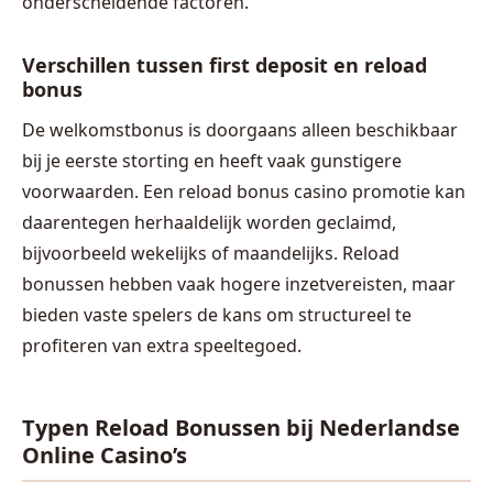
onderscheidende factoren.
Verschillen tussen first deposit en reload
bonus
De welkomstbonus is doorgaans alleen beschikbaar
bij je eerste storting en heeft vaak gunstigere
voorwaarden. Een reload bonus casino promotie kan
daarentegen herhaaldelijk worden geclaimd,
bijvoorbeeld wekelijks of maandelijks. Reload
bonussen hebben vaak hogere inzetvereisten, maar
bieden vaste spelers de kans om structureel te
profiteren van extra speeltegoed.
Typen Reload Bonussen bij Nederlandse
Online Casino’s