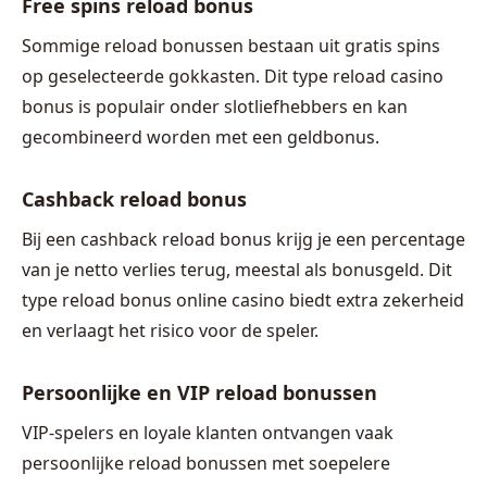
Free spins reload bonus
Sommige reload bonussen bestaan uit gratis spins
op geselecteerde gokkasten. Dit type reload casino
bonus is populair onder slotliefhebbers en kan
gecombineerd worden met een geldbonus.
Cashback reload bonus
Bij een cashback reload bonus krijg je een percentage
van je netto verlies terug, meestal als bonusgeld. Dit
type reload bonus online casino biedt extra zekerheid
en verlaagt het risico voor de speler.
Persoonlijke en VIP reload bonussen
VIP-spelers en loyale klanten ontvangen vaak
persoonlijke reload bonussen met soepelere