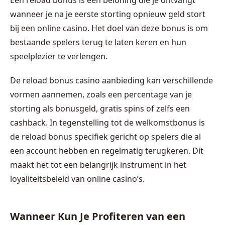
Een reload bonus is een beloning die je ontvangt
wanneer je na je eerste storting opnieuw geld stort
bij een online casino. Het doel van deze bonus is om
bestaande spelers terug te laten keren en hun
speelplezier te verlengen.
De reload bonus casino aanbieding kan verschillende
vormen aannemen, zoals een percentage van je
storting als bonusgeld, gratis spins of zelfs een
cashback. In tegenstelling tot de welkomstbonus is
de reload bonus specifiek gericht op spelers die al
een account hebben en regelmatig terugkeren. Dit
maakt het tot een belangrijk instrument in het
loyaliteitsbeleid van online casino’s.
Wanneer Kun Je Profiteren van een