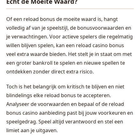
Echt de Moeite Waard?
Of een reload bonus de moeite waard is, hangt
volledig af van je speelstijl, de bonusvoorwaarden en
je verwachtingen. Voor actieve spelers die regelmatig
willen blijven spelen, kan een reload casino bonus
veel extra waarde bieden. Het stelt je in staat om met
een groter bankroll te spelen en nieuwe spellen te
ontdekken zonder direct extra risico.
Toch is het belangrijk om kritisch te blijven en niet
blindelings elke reload bonus te accepteren.
Analyseer de voorwaarden en bepaal of de reload
bonus casino aanbieding past bij jouw voorkeuren en
speelgedrag. Speel altijd verantwoord en stel een
limiet aan je uitgaven.