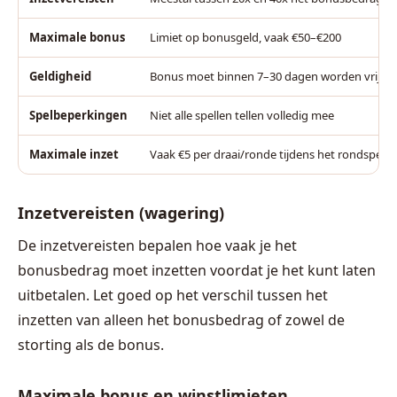
Maximale bonus
Limiet op bonusgeld, vaak €50–€200
Geldigheid
Bonus moet binnen 7–30 dagen worden vrijge
Spelbeperkingen
Niet alle spellen tellen volledig mee
Maximale inzet
Vaak €5 per draai/ronde tijdens het rondspele
Inzetvereisten (wagering)
De inzetvereisten bepalen hoe vaak je het
bonusbedrag moet inzetten voordat je het kunt laten
uitbetalen. Let goed op het verschil tussen het
inzetten van alleen het bonusbedrag of zowel de
storting als de bonus.
Maximale bonus en winstlimieten