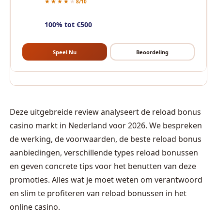
★★★★★
★★★★★
8/10
100% tot €500
Speel Nu
Beoordeling
Deze uitgebreide review analyseert de reload bonus
casino markt in Nederland voor 2026. We bespreken
de werking, de voorwaarden, de beste reload bonus
aanbiedingen, verschillende types reload bonussen
en geven concrete tips voor het benutten van deze
promoties. Alles wat je moet weten om verantwoord
en slim te profiteren van reload bonussen in het
online casino.