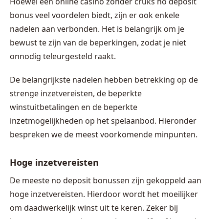
Hoewel een online casino zonder cruks no deposit
bonus veel voordelen biedt, zijn er ook enkele
nadelen aan verbonden. Het is belangrijk om je
bewust te zijn van de beperkingen, zodat je niet
onnodig teleurgesteld raakt.
De belangrijkste nadelen hebben betrekking op de
strenge inzetvereisten, de beperkte
winstuitbetalingen en de beperkte
inzetmogelijkheden op het spelaanbod. Hieronder
bespreken we de meest voorkomende minpunten.
Hoge inzetvereisten
De meeste no deposit bonussen zijn gekoppeld aan
hoge inzetvereisten. Hierdoor wordt het moeilijker
om daadwerkelijk winst uit te keren. Zeker bij