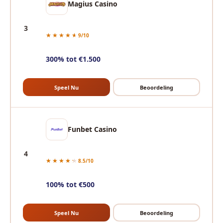
Magius Casino
3
★★★★★
★★★★★
9/10
300% tot €1.500
Speel Nu
Beoordeling
Funbet Casino
4
★★★★★
★★★★★
8.5/10
100% tot €500
Speel Nu
Beoordeling