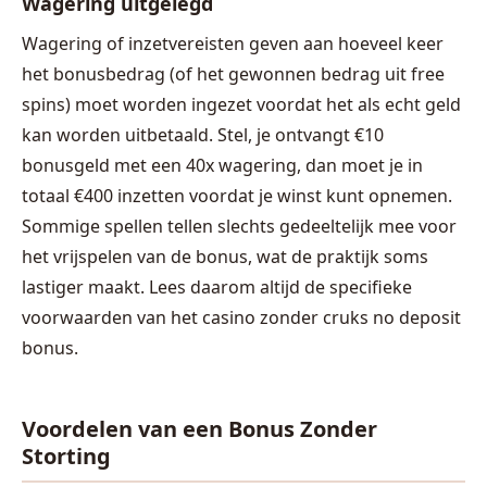
Wagering uitgelegd
Wagering of inzetvereisten geven aan hoeveel keer
het bonusbedrag (of het gewonnen bedrag uit free
spins) moet worden ingezet voordat het als echt geld
kan worden uitbetaald. Stel, je ontvangt €10
bonusgeld met een 40x wagering, dan moet je in
totaal €400 inzetten voordat je winst kunt opnemen.
Sommige spellen tellen slechts gedeeltelijk mee voor
het vrijspelen van de bonus, wat de praktijk soms
lastiger maakt. Lees daarom altijd de specifieke
voorwaarden van het casino zonder cruks no deposit
bonus.
Voordelen van een Bonus Zonder
Storting