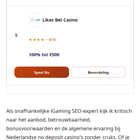
Likes Bet Casino
5
★★★★★
★★★★★
8/10
100% tot €500
Speel Nu
Beoordeling
Als onafhankelijke iGaming SEO-expert kijk ik kritisch
naar het aanbod, betrouwbaarheid,
bonusvoorwaarden en de algemene ervaring bij
Nederlandse no deposit casino’s zonder cruks. Of je