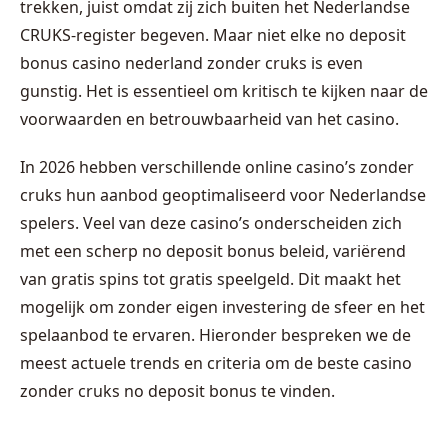
trekken, juist omdat zij zich buiten het Nederlandse
CRUKS-register begeven. Maar niet elke no deposit
bonus casino nederland zonder cruks is even
gunstig. Het is essentieel om kritisch te kijken naar de
voorwaarden en betrouwbaarheid van het casino.
In 2026 hebben verschillende online casino’s zonder
cruks hun aanbod geoptimaliseerd voor Nederlandse
spelers. Veel van deze casino’s onderscheiden zich
met een scherp no deposit bonus beleid, variërend
van gratis spins tot gratis speelgeld. Dit maakt het
mogelijk om zonder eigen investering de sfeer en het
spelaanbod te ervaren. Hieronder bespreken we de
meest actuele trends en criteria om de beste casino
zonder cruks no deposit bonus te vinden.