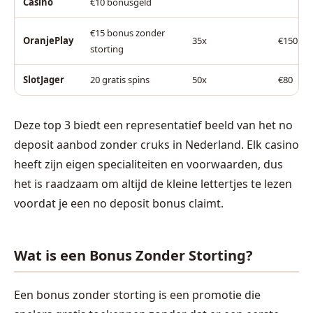
Casino
€10 bonusgeld
€15 bonus zonder
OranjePlay
35x
€150
storting
SlotJager
20 gratis spins
50x
€80
Deze top 3 biedt een representatief beeld van het no
deposit aanbod zonder cruks in Nederland. Elk casino
heeft zijn eigen specialiteiten en voorwaarden, dus
het is raadzaam om altijd de kleine lettertjes te lezen
voordat je een no deposit bonus claimt.
Wat is een Bonus Zonder Storting?
Een bonus zonder storting is een promotie die