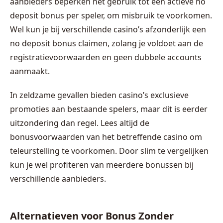
aanbieders beperken het gebruik tot één actieve no
deposit bonus per speler, om misbruik te voorkomen.
Wel kun je bij verschillende casino’s afzonderlijk een
no deposit bonus claimen, zolang je voldoet aan de
registratievoorwaarden en geen dubbele accounts
aanmaakt.
In zeldzame gevallen bieden casino’s exclusieve
promoties aan bestaande spelers, maar dit is eerder
uitzondering dan regel. Lees altijd de
bonusvoorwaarden van het betreffende casino om
teleurstelling te voorkomen. Door slim te vergelijken
kun je wel profiteren van meerdere bonussen bij
verschillende aanbieders.
Alternatieven voor Bonus Zonder