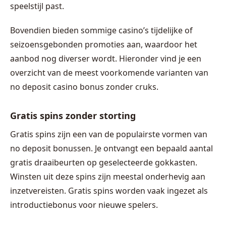
speelstijl past.
Bovendien bieden sommige casino’s tijdelijke of
seizoensgebonden promoties aan, waardoor het
aanbod nog diverser wordt. Hieronder vind je een
overzicht van de meest voorkomende varianten van
no deposit casino bonus zonder cruks.
Gratis spins zonder storting
Gratis spins zijn een van de populairste vormen van
no deposit bonussen. Je ontvangt een bepaald aantal
gratis draaibeurten op geselecteerde gokkasten.
Winsten uit deze spins zijn meestal onderhevig aan
inzetvereisten. Gratis spins worden vaak ingezet als
introductiebonus voor nieuwe spelers.