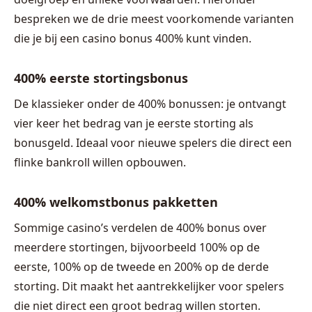
bespreken we de drie meest voorkomende varianten
die je bij een casino bonus 400% kunt vinden.
400% eerste stortingsbonus
De klassieker onder de 400% bonussen: je ontvangt
vier keer het bedrag van je eerste storting als
bonusgeld. Ideaal voor nieuwe spelers die direct een
flinke bankroll willen opbouwen.
400% welkomstbonus pakketten
Sommige casino’s verdelen de 400% bonus over
meerdere stortingen, bijvoorbeeld 100% op de
eerste, 100% op de tweede en 200% op de derde
storting. Dit maakt het aantrekkelijker voor spelers
die niet direct een groot bedrag willen storten.