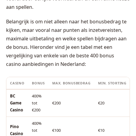
aan spellen.
Belangrijk is om niet alleen naar het bonusbedrag te
kijken, maar vooral naar punten als inzetvereisten,
maximale uitbetaling en welke spellen bijdragen aan
de bonus. Hieronder vind je een tabel met een
vergelijking van enkele van de beste 400 bonus
casino aanbiedingen in Nederland:
CASINO
BONUS
MAX. BONUSBEDRAG
MIN. STORTING
BC
400%
Game
tot
€200
€20
Casino
€200
400%
Pino
tot
€100
€10
Casino