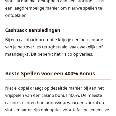
slots, al dan niet gekoppeld aan een storting. Dit is
een laagdrempelige manier om nieuwe spellen te
ontdekken.
Cashback aanbiedingen
Bij een cashback promotie krijg je een percentage
van je nettoverlies terugbetaald, vaak wekelijks of
maandelijks. Dit beperkt het risico op verlies.
Beste Spellen voor een 400% Bonus
Niet elk spel draagt op dezelfde manier bij aan het
vrijspelen van een casino bonus 400%. De meeste
casino’s richten hun bonusvoorwaarden vooral op
slots, maar er zijn ook opties voor tafelspellen en live