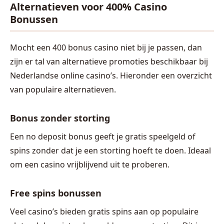
Alternatieven voor 400% Casino
Bonussen
Mocht een 400 bonus casino niet bij je passen, dan
zijn er tal van alternatieve promoties beschikbaar bij
Nederlandse online casino’s. Hieronder een overzicht
van populaire alternatieven.
Bonus zonder storting
Een no deposit bonus geeft je gratis speelgeld of
spins zonder dat je een storting hoeft te doen. Ideaal
om een casino vrijblijvend uit te proberen.
Free spins bonussen
Veel casino’s bieden gratis spins aan op populaire