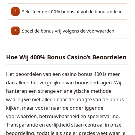
Selecteer de 400% bonus of vul de bonuscode in
Speel de bonus vrij volgens de voorwaarden
Hoe Wij 400% Bonus Casino’s Beoordelen
Het beoordelen van een casino bonus 400 is meer
dan alleen het vergelijken van bonusbedragen. Wij
hanteren een strenge en analytische methode
waarbij we niet alleen naar de hoogte van de bonus
kijken, maar vooral naar de onderliggende
voorwaarden, betrouwbaarheid en speelervaring.
Transparantie en eerlijkheid staan centraal in onze
beoordeling, zodat je als speler precies weet waar je