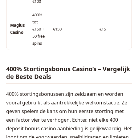
€100
400%
tot
Magius
€150 +
€150
€15
Casino
50 free
spins
400% Stortingsbonus Casino’s – Vergelijk
de Beste Deals
400% stortingsbonussen zijn zeldzaam en worden
vooral gebruikt als aantrekkelijke welkomstactie. Ze
geven spelers de kans om hun eerste storting met
een factor vier te verhogen. Echter, niet elke 400
deposit bonus casino aanbieding is gelijkwaardig. Het
loont om de voorwaarden, spelbijdragen en limieten