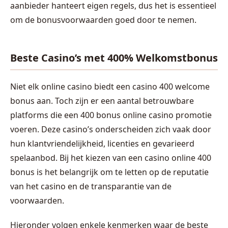
aanbieder hanteert eigen regels, dus het is essentieel
om de bonusvoorwaarden goed door te nemen.
Beste Casino’s met 400% Welkomstbonus
Niet elk online casino biedt een casino 400 welcome
bonus aan. Toch zijn er een aantal betrouwbare
platforms die een 400 bonus online casino promotie
voeren. Deze casino’s onderscheiden zich vaak door
hun klantvriendelijkheid, licenties en gevarieerd
spelaanbod. Bij het kiezen van een casino online 400
bonus is het belangrijk om te letten op de reputatie
van het casino en de transparantie van de
voorwaarden.
Hieronder volgen enkele kenmerken waar de beste