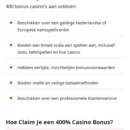
400 bonus casino’s aan voldoen:
Beschikken over een geldige Nederlandse of
Europese kansspellicentie
Bieden een breed scala aan spellen aan, inclusief
slots, tafelspellen en live casino
Hebben eerlijke, inzichtelijke bonusvoorwaarden
Bieden snelle en veilige betaalmethoden
Beschikken over een professionele klantenservice
Hoe Claim Je een 400% Casino Bonus?