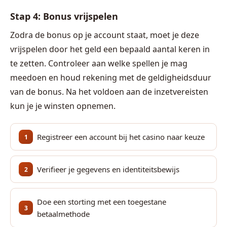
Stap 4: Bonus vrijspelen
Zodra de bonus op je account staat, moet je deze
vrijspelen door het geld een bepaald aantal keren in
te zetten. Controleer aan welke spellen je mag
meedoen en houd rekening met de geldigheidsduur
van de bonus. Na het voldoen aan de inzetvereisten
kun je je winsten opnemen.
Registreer een account bij het casino naar keuze
Verifieer je gegevens en identiteitsbewijs
Doe een storting met een toegestane
betaalmethode