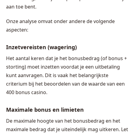
aan toe bent.
Onze analyse omvat onder andere de volgende
aspecten:
Inzetvereisten (wagering)
Het aantal keren dat je het bonusbedrag (of bonus +
storting) moet inzetten voordat je een uitbetaling
kunt aanvragen. Dit is vaak het belangrijkste
criterium bij het beoordelen van de waarde van een
400 bonus casino.
Maximale bonus en limieten
De maximale hoogte van het bonusbedrag en het
maximale bedrag dat je uiteindelijk mag uitkeren. Let