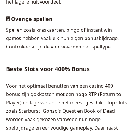
het lagere huisvoordeel.
🃏 Overige spellen
Spellen zoals kraskaarten, bingo of instant win
games hebben vaak elk hun eigen bonusbijdrage.
Controleer altijd de voorwaarden per speltype.
Beste Slots voor 400% Bonus
Voor het optimaal benutten van een casino 400
bonus zijn gokkasten met een hoge RTP (Return to
Player) en lage variantie het meest geschikt. Top slots
zoals Starburst, Gonzo’s Quest en Book of Dead
worden vaak gekozen vanwege hun hoge
spelbijdrage en eenvoudige gameplay. Daarnaast