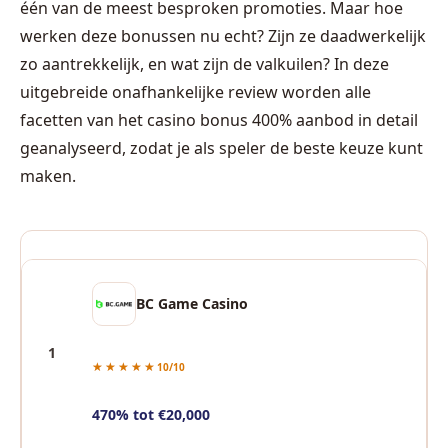
één van de meest besproken promoties. Maar hoe
werken deze bonussen nu echt? Zijn ze daadwerkelijk
zo aantrekkelijk, en wat zijn de valkuilen? In deze
uitgebreide onafhankelijke review worden alle
facetten van het casino bonus 400% aanbod in detail
geanalyseerd, zodat je als speler de beste keuze kunt
maken.
BC Game Casino
1
★★★★★
★★★★★
10/10
470% tot €20,000