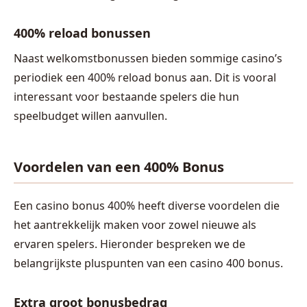
400% reload bonussen
Naast welkomstbonussen bieden sommige casino’s
periodiek een 400% reload bonus aan. Dit is vooral
interessant voor bestaande spelers die hun
speelbudget willen aanvullen.
Voordelen van een 400% Bonus
Een casino bonus 400% heeft diverse voordelen die
het aantrekkelijk maken voor zowel nieuwe als
ervaren spelers. Hieronder bespreken we de
belangrijkste pluspunten van een casino 400 bonus.
Extra groot bonusbedrag