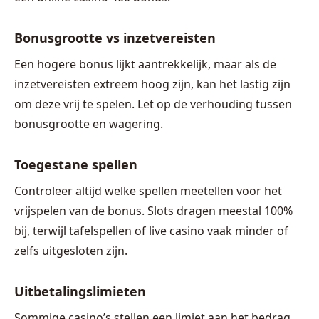
Bonusgrootte vs inzetvereisten
Een hogere bonus lijkt aantrekkelijk, maar als de
inzetvereisten extreem hoog zijn, kan het lastig zijn
om deze vrij te spelen. Let op de verhouding tussen
bonusgrootte en wagering.
Toegestane spellen
Controleer altijd welke spellen meetellen voor het
vrijspelen van de bonus. Slots dragen meestal 100%
bij, terwijl tafelspellen of live casino vaak minder of
zelfs uitgesloten zijn.
Uitbetalingslimieten
Sommige casino’s stellen een limiet aan het bedrag