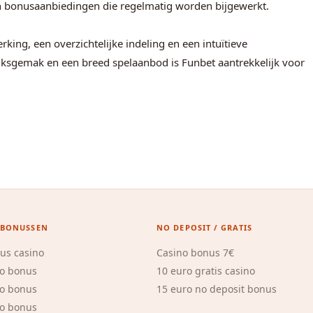
n bonusaanbiedingen die regelmatig worden bijgewerkt.
king, een overzichtelijke indeling en een intuïtieve
iksgemak en een breed spelaanbod is Funbet aantrekkelijk voor
 BONUSSEN
NO DEPOSIT / GRATIS
us casino
Casino bonus 7€
o bonus
10 euro gratis casino
o bonus
15 euro no deposit bonus
o bonus