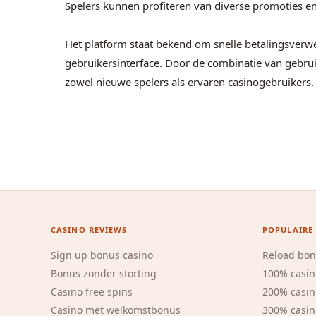
Spelers kunnen profiteren van diverse promoties e
Het platform staat bekend om snelle betalingsverwer
gebruikersinterface. Door de combinatie van gebru
zowel nieuwe spelers als ervaren casinogebruikers.
CASINO REVIEWS
POPULAIRE
Sign up bonus casino
Reload bon
Bonus zonder storting
100% casin
Casino free spins
200% casin
Casino met welkomstbonus
300% casin