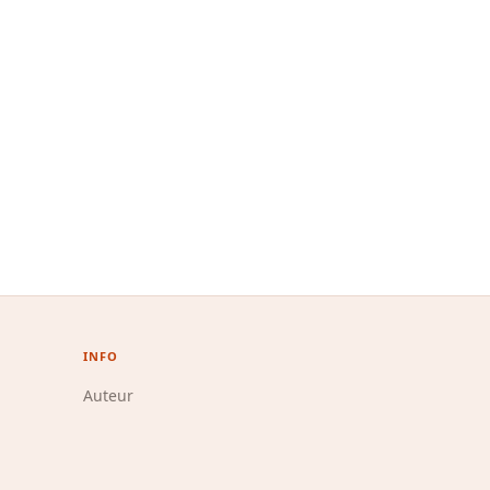
INFO
Auteur