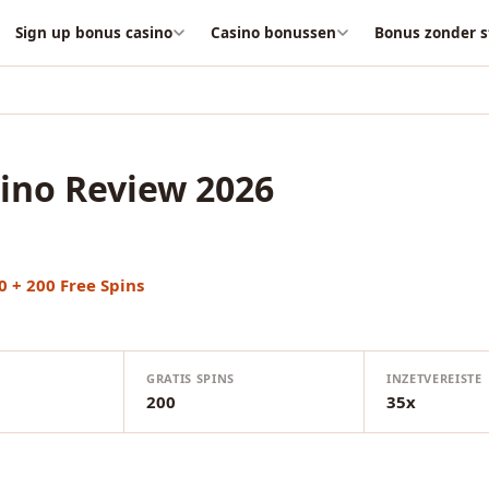
Sign up bonus casino
Casino bonussen
Bonus zonder s
ino Review 2026
0 + 200 Free Spins
GRATIS SPINS
INZETVEREISTE
200
35x